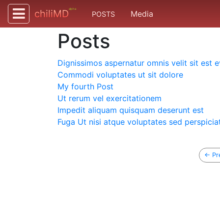
alpha
chiliMD
Media
POSTS
Posts
Dignissimos aspernatur omnis velit sit est 
Commodi voluptates ut sit dolore
My fourth Post
Ut rerum vel exercitationem
Impedit aliquam quisquam deserunt est
Fuga Ut nisi atque voluptates sed perspicia
← Pr