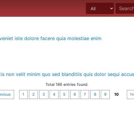
eveniet iste dolore facere quia molestiae enim
tis non velit minim quo sed blanditiis quis dolor sequi accu
Total 186 entries found.
evious
1
2
3
4
5
6
7
8
9
10
N