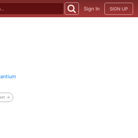
Sign In
SIGN UP
santium
ext →